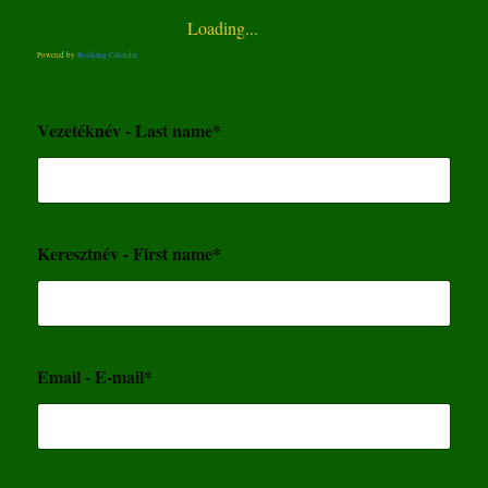
Loading...
Powered by
Booking Calendar
Vezetéknév - Last name*
Keresztnév - First name*
Email - E-mail*