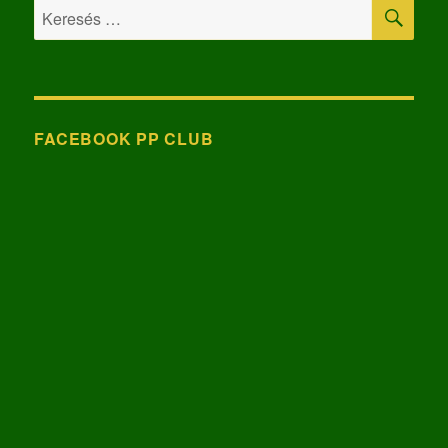
KER
Keresés
a
következő
kifejezésre:
FACEBOOK PP CLUB