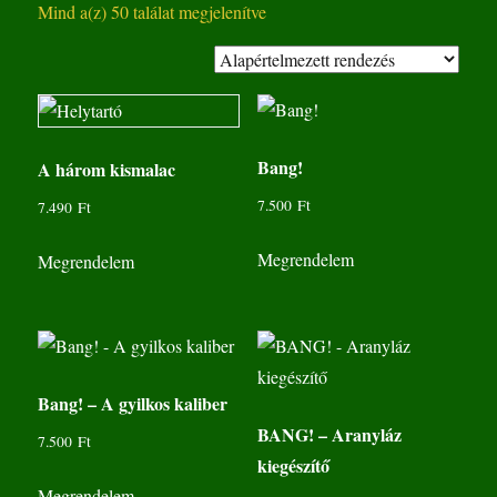
Mind a(z) 50 találat megjelenítve
Bang!
A három kismalac
7.500
Ft
7.490
Ft
Megrendelem
Megrendelem
Bang! – A gyilkos kaliber
BANG! – Aranyláz
7.500
Ft
kiegészítő
Megrendelem