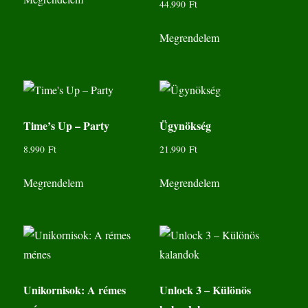
44.990
Ft
Megrendelem
Time’s Up – Party
Ügynökség
8.990
Ft
21.990
Ft
Megrendelem
Megrendelem
Unikornisok: A rémes
Unlock 3 – Különös