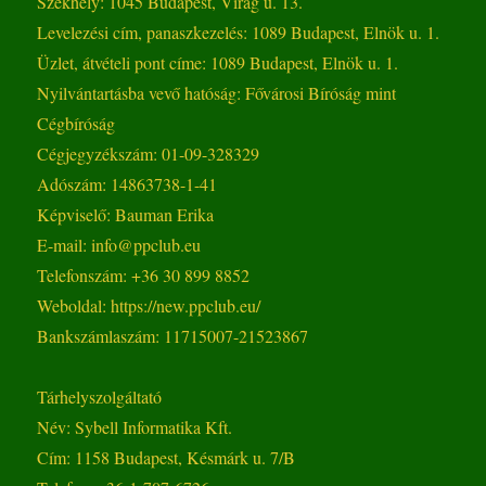
Székhely: 1045 Budapest, Virág u. 13.
Levelezési cím, panaszkezelés: 1089 Budapest, Elnök u. 1.
Üzlet, átvételi pont címe: 1089 Budapest, Elnök u. 1.
Nyilvántartásba vevő hatóság: Fővárosi Bíróság mint
Cégbíróság
Cégjegyzékszám: 01-09-328329
Adószám: 14863738-1-41
Képviselő: Bauman Erika
E-mail: info@ppclub.eu
Telefonszám: +36 30 899 8852
Weboldal: https://new.ppclub.eu/
Bankszámlaszám: 11715007-21523867
Tárhelyszolgáltató
Név: Sybell Informatika Kft.
Cím: 1158 Budapest, Késmárk u. 7/B