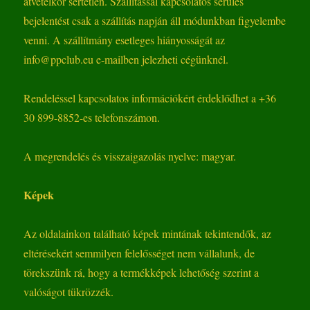
átvételkor sértetlen. Szállítással kapcsolatos sérülés
bejelentést csak a szállítás napján áll módunkban figyelembe
venni. A szállítmány esetleges hiányosságát az
info@ppclub.eu e-mailben jelezheti cégünknél.
Rendeléssel kapcsolatos információkért érdeklődhet a +36
30 899-8852-es telefonszámon.
A megrendelés és visszaigazolás nyelve: magyar.
Képek
Az oldalainkon található képek mintának tekintendők, az
eltérésekért semmilyen felelősséget nem vállalunk, de
törekszünk rá, hogy a termékképek lehetőség szerint a
valóságot tükrözzék.