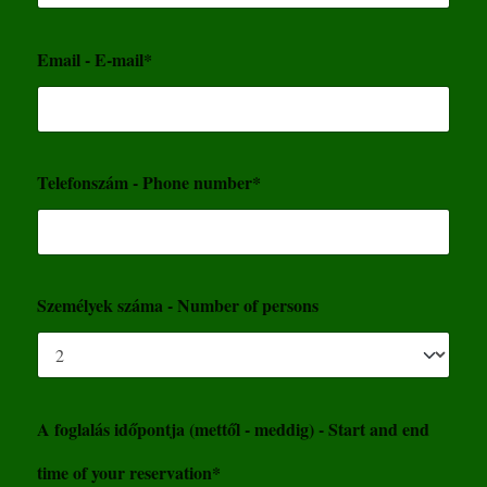
Email - E-mail*
Telefonszám - Phone number*
Személyek száma - Number of persons
A foglalás időpontja (mettől - meddig) - Start and end
time of your reservation*