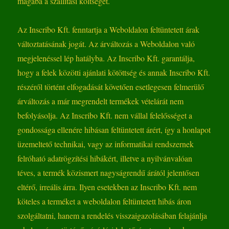
magába a szállítási költséget.
Az Inscribo Kft. fenntartja a Weboldalon feltüntetett árak
változtatásának jogát. Az árváltozás a Weboldalon való
megjelenéssel lép hatályba. Az Inscribo Kft. garantálja,
hogy a felek közötti ajánlati kötöttség és annak Inscribo Kft.
részéről történt elfogadását követően esetlegesen felmerülő
árváltozás a már megrendelt termékek vételárát nem
befolyásolja. Az Inscribo Kft. nem vállal felelősséget a
gondossága ellenére hibásan feltüntetett árért, így a honlapot
üzemeltető technikai, vagy az informatikai rendszernek
felróható adatrögzítési hibákért, illetve a nyilvánvalóan
téves, a termék közismert nagyságrendű árától jelentősen
eltérő, irreális árra. Ilyen esetekben az Inscribo Kft. nem
köteles a terméket a weboldalon feltüntetett hibás áron
szolgáltatni, hanem a rendelés visszaigazolásában felajánlja