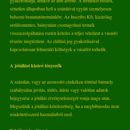
gyakorolhatja, amikor az árut átvette. A terméket eredeti,
sértetlen állapotban kell a számlával együtt személyesen
behozni bemutatótermünkbe. Az Inscribo Kft. kizárólag
sérülésmentes, hiánytalan csomagolású termék
visszaszolgáltatása esetén köteles a teljes vételárat a vásárló
részére megtéríteni. Az elállási jog gyakorlásával
kapcsolatosan felmerülő költségek a vásárlót terhelik.
A jótállást kizáró tényezők
A számlán, vagy az azonosító címkéken történő bármely
szabálytalan javítás, törlés, átírás vagy valótlan adatok
bejegyzése a jótállás érvénytelenségét vonja maga után.
Megszűnik a jótállási kötelezettség, ha a meghibásodás nem
rendeltetésszerű használatból ered.