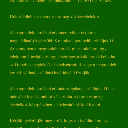
Átutalással az alábbi számlaszámra: 11715007-21523867
Utánvétellel: készpénz, a csomag kézhezvételekor.
A megrendelt termékeket (amennyiben raktáron
megtalálható) legkésőbb 8 munkanapon belül szállítjuk ki.
Amennyiben a megrendelt termék nincs raktáron, úgy
telefonon értesítjük és egy lehetséges másik termékkel – ha
az Önnek is megfelelő – behelyettesítjük vagy a megrendelt
termék várható szállítási határidejét közöljük.
A megrendelt termékeket futárszolgálattal szállítjuk. Ha az
utánvétel fizetési módot választotta, akkor a csomag
átvételkor, készpénzben a kézbesítőnek kell fizetni.
Kérjük, győződjön meg arról, hogy a kiszállított áru az