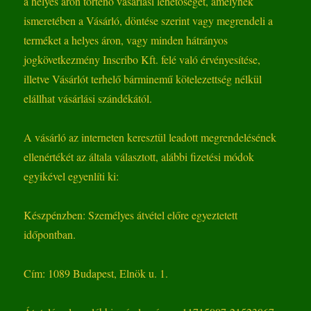
a helyes áron történő vásárlási lehetőséget, amelynek
ismeretében a Vásárló, döntése szerint vagy megrendeli a
terméket a helyes áron, vagy minden hátrányos
jogkövetkezmény Inscribo Kft. felé való érvényesítése,
illetve Vásárlót terhelő bárminemű kötelezettség nélkül
elállhat vásárlási szándékától.
A vásárló az interneten keresztül leadott megrendelésének
ellenértékét az általa választott, alábbi fizetési módok
egyikével egyenlíti ki:
Készpénzben: Személyes átvétel előre egyeztetett
időpontban.
Cím: 1089 Budapest, Elnök u. 1.