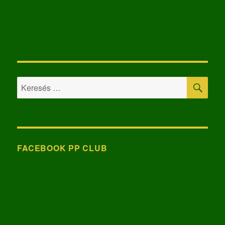
KER
Keresés
a
következő
kifejezésre:
FACEBOOK PP CLUB