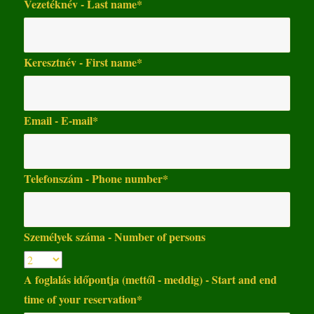
Vezetéknév - Last name*
Keresztnév - First name*
Email - E-mail*
Telefonszám - Phone number*
Személyek száma - Number of persons
A foglalás időpontja (mettől - meddig) - Start and end
time of your reservation*