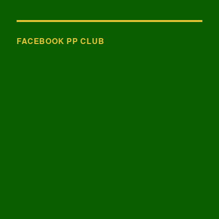
következő
kifejezésre:
FACEBOOK PP CLUB