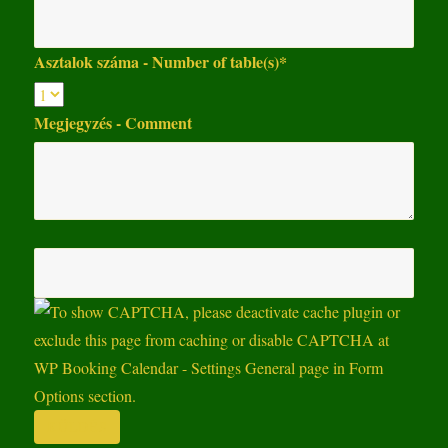
Asztalok száma - Number of table(s)*
Megjegyzés - Comment