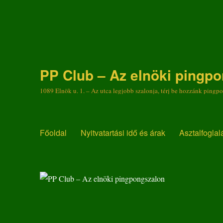
PP Club – Az elnöki pingp
1089 Elnök u. 1. – Az utca legjobb szalonja, térj be hozzánk pingp
Főoldal
Nyitvatartási idő és árak
Asztalfoglal