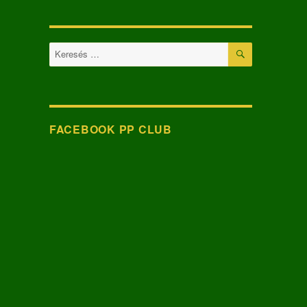
KERESÉS
Keresés
a
következő
kifejezésre:
FACEBOOK PP CLUB