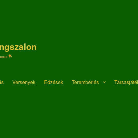
ongszalon
ongra 🏓
ás
Versenyek
Edzések
Terembérlés
Társasját