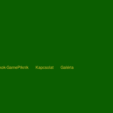
ékok-GamePiknik
Kapcsolat
Galéria