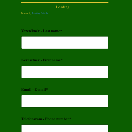
Loading...
Powered by
Booking Calendar
Vezetéknév - Last name*
Keresztnév - First name*
Email - E-mail*
Telefonszám - Phone number*