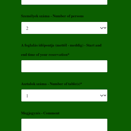
Személyek száma - Number of persons
A foglalás időpontja (mettől - meddig) - Start and
end time of your reservation*
Asztalok száma - Number of table(s)*
Megjegyzés - Comment