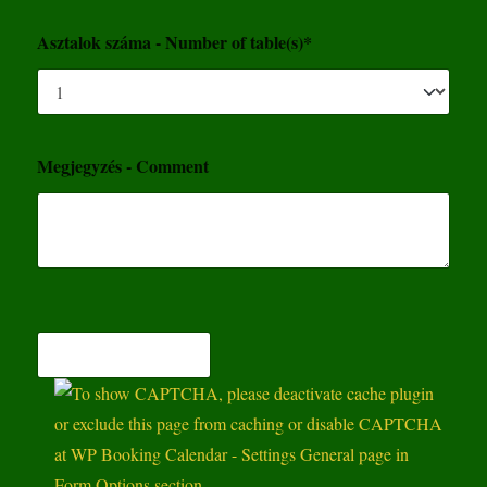
Asztalok száma - Number of table(s)*
Megjegyzés - Comment