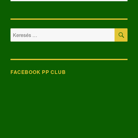
KER
Keresés
a
következő
kifejezésre:
FACEBOOK PP CLUB