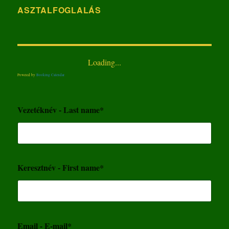
ASZTALFOGLALÁS
Loading...
Powered by
Booking Calendar
Vezetéknév - Last name*
Keresztnév - First name*
Email - E-mail*