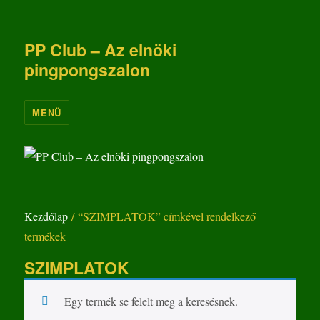
PP Club – Az elnöki
pingpongszalon
MENÜ
Kezdőlap
/ “SZIMPLATOK” címkével rendelkező
termékek
SZIMPLATOK
Egy termék se felelt meg a keresésnek.