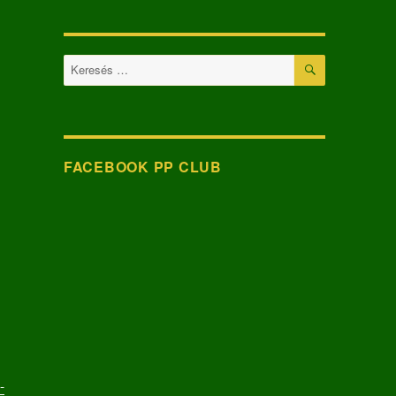
KERESÉS
Keresés
a
következő
kifejezésre:
FACEBOOK PP CLUB
-