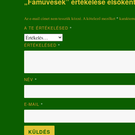
„Faművesek” értékelése elsőkén
Az e-mail címet nem tesszük közzé.
A kötelező mezőket
*
karakterre
A TE ÉRTÉKELÉSED
*
ÉRTÉKELÉSED
*
NÉV
*
E-MAIL
*