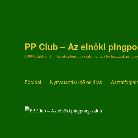
PP Club – Az elnöki pingp
1089 Elnök u. 1. – Az utca legjobb szalonja, térj be hozzánk pingp
Főoldal
Nyitvatartási idő és árak
Asztalfoglal