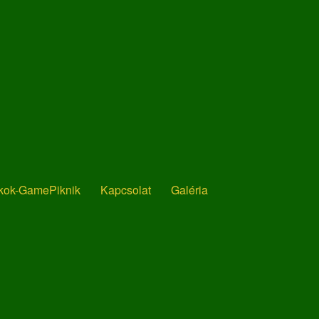
ékok-GamePiknik
Kapcsolat
Galéria