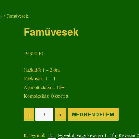
+
/ Faművesek
Faművesek
19.990
Ft
Játékidő: 1 – 2 óra
Játékosok: 1 – 4
Ajánlott életkor: 12+
Komplexitás: Összetett
Faművesek
MEGRENDELEM
-
+
mennyiség
Kategóriák:
12+
,
Egyedül, vagy kevesen 1-5 fő
,
Kevesen 2