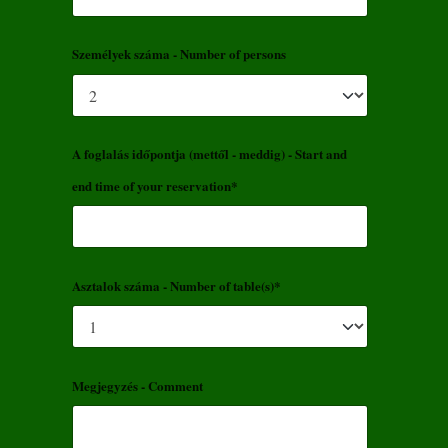
Személyek száma - Number of persons
A foglalás időpontja (mettől - meddig) - Start and
end time of your reservation*
Asztalok száma - Number of table(s)*
Megjegyzés - Comment