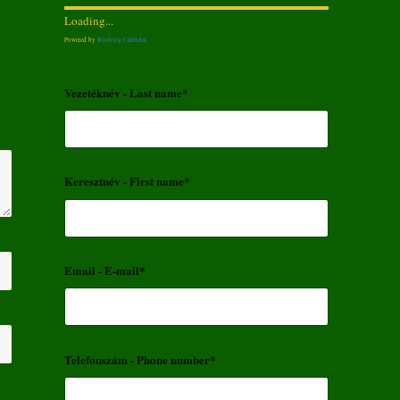
Loading...
Powered by
Booking Calendar
Vezetéknév - Last name*
Keresztnév - First name*
Email - E-mail*
Telefonszám - Phone number*