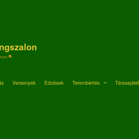
ongszalon
ongra 🏓
ás
Versenyek
Edzések
Terembérlés
Társasját