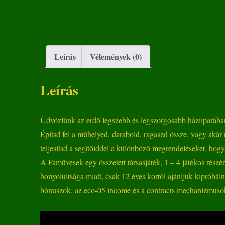
Leírás
Vélemények (0)
Leírás
Üdvözlünk az erdő legszebb és legszorgosabb háziiparába
Építsd fel a műhelyed, darabold, ragaszd össze, vagy akár
teljesítsd a segítőiddel a különböző megrendeléseket, hogy
A Faművesek egy összetett társasjáték, 1 – 4 játékos részére
bonyolultsága miatt, csak 12 éves kortól ajánljuk kipróbáln
bónuszok, az eco-05 income és a contracts mechanizmuso