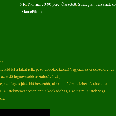
6 fő
,
Normál 20-90 perc
,
Összetett
,
Stratégiai
,
Társasjáték
- GamePiknik
n!
 neveld fel a fákat jelképező dobókockákat! Vigyázz az eszközeidre, és
 az erdő legnevesebb asztalosává válj!
, az átlagos játékidő hosszabb, akár 1 – 2 óra is lehet. A társast, a
i. A játékmenet erősen épít a kockadobás, a solitaire, a játék végi
kra.