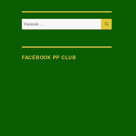
KERESÉS
Keresés
a
következő
kifejezésre:
FACEBOOK PP CLUB