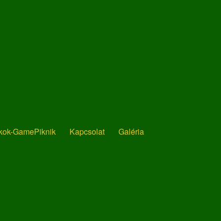
ékok-GamePiknik
Kapcsolat
Galéria