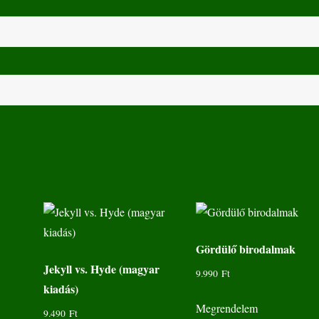
Gördülő birodalmak
Jekyll vs. Hyde (magyar
9.990
Ft
kiadás)
Megrendelem
9.490
Ft