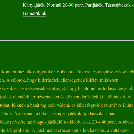
Kártyajáték
,
Normál 20-90 perc
,
Partijáték
,
Társasjátékok -
GamePiknik
konnen-ház titkos ügynöke? Ebben a taktikával és megtévesztéssel tel
 A célotok, hogy kiderítsétek ellenségeitek kilétét, miközben
közök és szövetségesek segítségét, hogy hatalomra és tudásra tegyetek
sétek el valódi természeteteket és közben derítsétek ki a többiekét. A
tokat. Kiknek a hátát fogjátok védeni, és kiket fogtok leszúrni? A Dűne
 Dűne: Árulásban, a titkos szerepes játékok új klasszikusában.
ékos részére, az átlagos játékidő rövidebb, csak 20 – 40 perc. A társast
nljuk kipróbálni. A játékmenet erősen épít a kockáztatás, a váltakozó