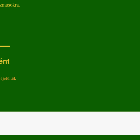
izmusokra.
ént
l jelöltük