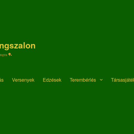
ongszalon
ongra 🏓
ás
Versenyek
Edzések
Terembérlés
Társasját