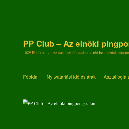
PP Club – Az elnöki pingp
1089 Elnök u. 1. – Az utca legjobb szalonja, térj be hozzánk pingp
Főoldal
Nyitvatartási idő és árak
Asztalfoglal