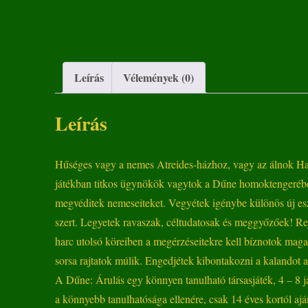
Leírás
Vélemények (0)
Leírás
Hűséges vagy a nemes Atreides-házhoz, vagy az álnok Har
játékban titkos ügynökök vagytok a Dűne homoktengerében.
megvéditek nemeseiteket. Vegyétek igénybe különös új esz
szert. Legyetek ravaszak, céltudatosak és meggyőzőek! Rejt
harc utolsó köreiben a megérzéseitekre kell bíznotok maga
sorsa rajtatok múlik. Engedjétek kibontakozni a kalandot a
A Dűne: Árulás egy könnyen tanulható társasjáték, 4 – 8 ját
a könnyebb tanulhatósága ellenére, csak 14 éves kortól ajá