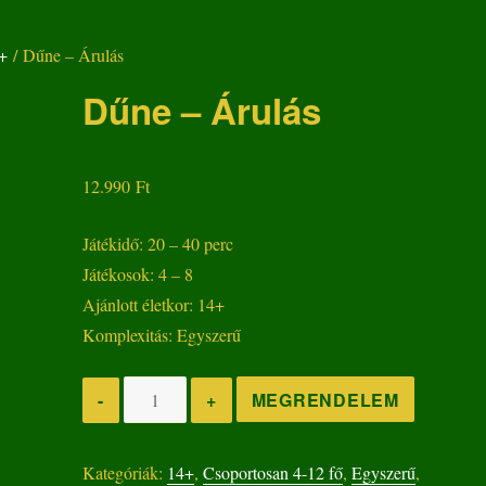
+
/ Dűne – Árulás
Dűne – Árulás
12.990
Ft
Játékidő: 20 – 40 perc
Játékosok: 4 – 8
Ajánlott életkor: 14+
Komplexitás: Egyszerű
Dűne
MEGRENDELEM
-
+
-
Árulás
Kategóriák:
14+
,
Csoportosan 4-12 fő
,
Egyszerű
,
mennyiség