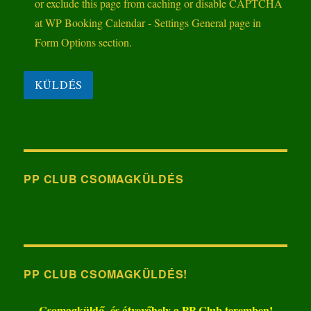
PP CLUB CSOMAGKÜLDÉS
PP CLUB CSOMAGKÜLDÉS!
Csomagküldő- és átvevőhely a PP Club teremben!