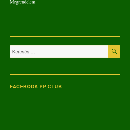
Megrendelem
KER
Keresés
a
következő
kifejezésre:
FACEBOOK PP CLUB