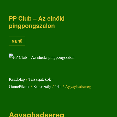
PP Club – Az elnöki
pingpongszalon
MENÜ
Kezdőlap
/
Társasjátékok -
GamePiknik
/
Korosztály
/
14+
/ Agyaghadsereg
Agyaghadsereg