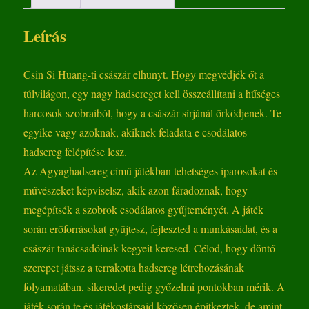
Leírás
Csin Si Huang-ti császár elhunyt. Hogy megvédjék őt a
túlvilágon, egy nagy hadsereget kell összeállítani a hűséges
harcosok szobraiból, hogy a császár sírjánál őrködjenek. Te
egyike vagy azoknak, akiknek feladata e csodálatos
hadsereg felépítése lesz.
Az Agyaghadsereg című játékban tehetséges iparosokat és
művészeket képviselsz, akik azon fáradoznak, hogy
megépítsék a szobrok csodálatos gyűjteményét. A játék
során erőforrásokat gyűjtesz, fejleszted a munkásaidat, és a
császár tanácsadóinak kegyeit keresed. Célod, hogy döntő
szerepet játssz a terrakotta hadsereg létrehozásának
folyamatában, sikeredet pedig győzelmi pontokban mérik. A
játék során te és játékostársaid közösen építkeztek, de amint