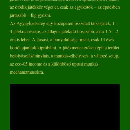
az ötödik játékkör véget ér, csak az egyikőtök – az építésben
jártasabb – fog győzni.
Az Agyaghadsereg egy közepesen összetett társasjáték, 1 –
4 játékos részére, az átlagos játékidő hosszabb, akár 1.5 – 2
óra is lehet. A társast, a bonyolultsága miatt, csak 14 éves
kortól ajánljuk kipróbálni. A játékmenet erősen épít a terület
befolyásolás/irányítás, a munkás-elhelyezés, a változó setup,
az eco-05 income és a különböző típusú munkás
mechanizmusokra.