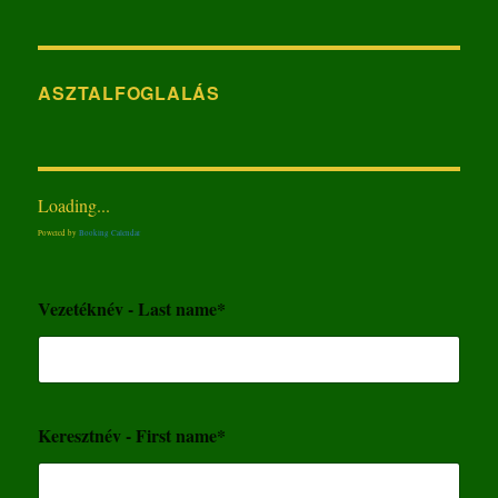
ASZTALFOGLALÁS
Loading...
Powered by
Booking Calendar
Vezetéknév - Last name*
Keresztnév - First name*