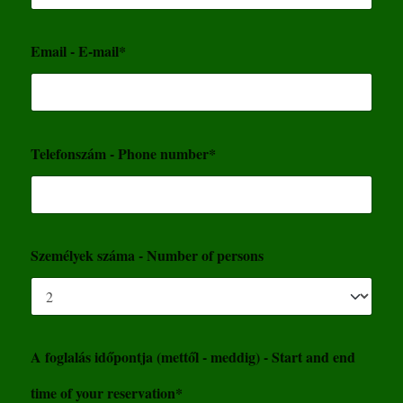
Email - E-mail*
Telefonszám - Phone number*
Személyek száma - Number of persons
A foglalás időpontja (mettől - meddig) - Start and end
time of your reservation*