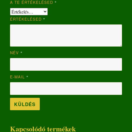
A TE ÉRTÉKELÉSED
*
ÉRTÉKELÉSED
*
NÉV
*
E-MAIL
*
Kapcsolódó termékek