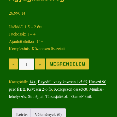
26.990
Ft
Játékidő: 1.5 – 2 óra
Játékosok: 1 – 4
Ajánlott életkor: 14+
Komplexitás: Közepesen összetett
Agyaghadsereg
MEGRENDELEM
-
+
mennyiség
Kategóriák:
14+
,
Egyedül, vagy kevesen 1-5 fő
,
Hosszú 90
perc felett
,
Kevesen 2-6 fő
,
Közepesen összetett
,
Munkás-
lehelyezős
,
Stratégiai
,
Társasjátékok - GamePiknik
Leírás
Vélemények (0)