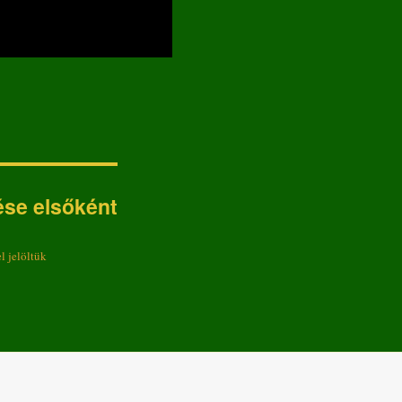
ése elsőként
l jelöltük