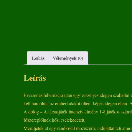
Leírás
Vélemények (0)
Leírás
Évezredes hibernáció után egy veszélyes idegen szabadul e
kell harcolnia az emberi alakot ölteni képes idegen ellen
A dolog – A társasjáték intenzív élmény 1-8 játékos számára
főszereplőinek hősi cselekedeteit.
Merüljetek el egy rendkívül moziszerű, indulattal teli atm