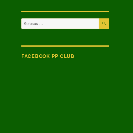
KERESÉS
Keresés
a
következő
kifejezésre:
FACEBOOK PP CLUB