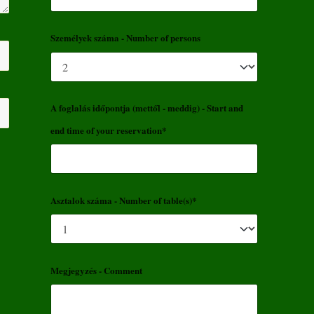
Személyek száma - Number of persons
A foglalás időpontja (mettől - meddig) - Start and
end time of your reservation*
Asztalok száma - Number of table(s)*
Megjegyzés - Comment