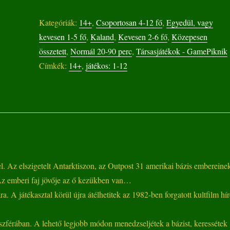
-
Kategóriák:
14+
,
Csoportosan 4-12 fő
,
Egyedül, vagy
A
kevesen 1-5 fő
,
Kaland
,
Kevesen 2-6 fő
,
Közepesen
társasjáték
összetett
,
Normál 20-90 perc
,
Társasjátékok - GamePiknik
mennyiség
Címkék:
14+
,
játékos: 1-12
l. Az elszigetelt Antarktiszon, az Outpost 31 amerikai bázis embereine
. Az emberi faj jövője az ő kezükben van…
. A játékasztal körül újra átélhetitek az 1982-ben forgatott kultfilm hír
oszférában. A lehető legjobb módon menedzseljétek a bázist, keressétek