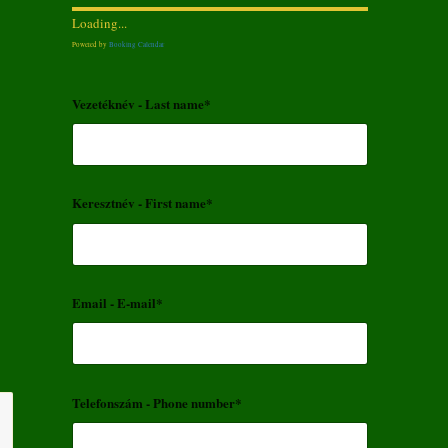
Loading...
Powered by
Booking Calendar
Vezetéknév - Last name*
Keresztnév - First name*
Email - E-mail*
Telefonszám - Phone number*