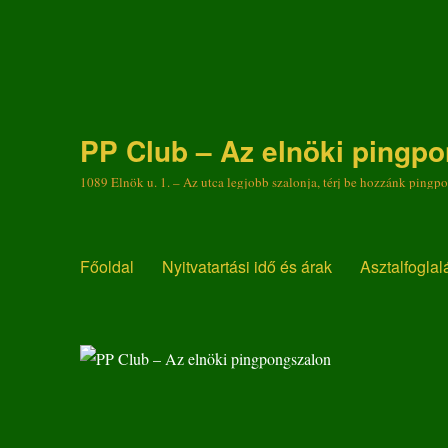
PP Club – Az elnöki pingp
1089 Elnök u. 1. – Az utca legjobb szalonja, térj be hozzánk pingp
Főoldal
Nyitvatartási idő és árak
Asztalfoglal