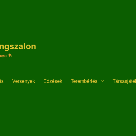
ongszalon
ongra 🏓
ás
Versenyek
Edzések
Terembérlés
Társasját