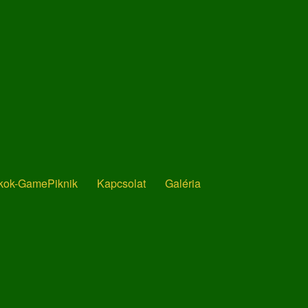
ékok-GamePiknik
Kapcsolat
Galéria