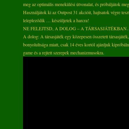
meg az optimális menekülési útvonalat, és próbáljátok megt
Használjátok ki az Outpost 31 akcióit, hajtsatok végre tesz
lelepleződik … készüljetek a harcra!
NE FELEJTSD, A DOLOG – A TÁRSASJÁTÉKBAN…
A dolog: A társasjáték egy közepesen összetett társasjáték, 
bonyolultsága miatt, csak 14 éves kortól ajánljuk kipróbáln
game és a rejtett szerepek mechanizmusokra.