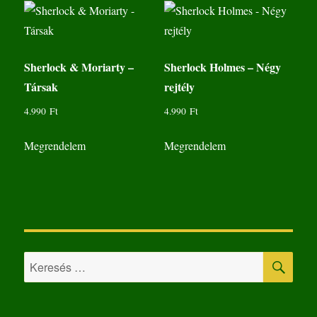
Sherlock & Moriarty –
Sherlock Holmes – Négy
Társak
rejtély
4.990
Ft
4.990
Ft
Megrendelem
Megrendelem
KER
Keresés
a
következő