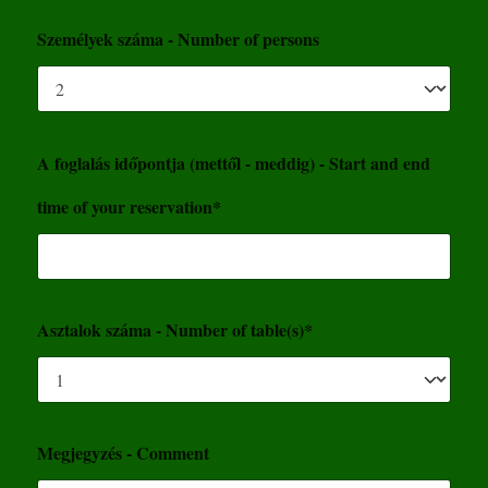
Személyek száma - Number of persons
A foglalás időpontja (mettől - meddig) - Start and end
time of your reservation*
Asztalok száma - Number of table(s)*
Megjegyzés - Comment